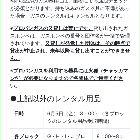
※持ち込みのガス器具には、業者による漏洩チェック
が必須となります。持ち込みのガス器具に不備があっ
た場合、ガスのレンタルはキャンセルとなります。
※
プロパンガスの又貸しは禁止です。
貸し出されたガ
スボンベは、ガスボンベの番号と団体名が一括で管理
されています。
又貸しが発覚した団体は、その時点で
貸出が中止され、来年以降も貸し出すことができませ
ん。
※
プロパンガスを利用する器具には火種（チャッカマ
ン®）が必要になりますので各団体でご用意くださ
い。
●上記以外のレンタル用品
日時
6月5日（金） 8：00～（各ブロッ
クのレンタル用品受取時間）
各ブロック
G・H・I・J ブロ
8：00〜8：