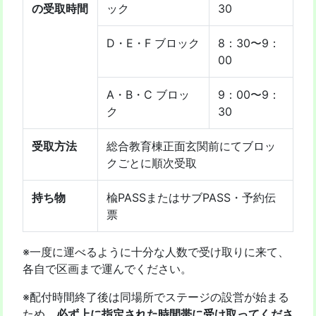
の受取時間
ック
30
D・E・F ブロック
8：30〜9：
00
A・B・C ブロッ
9：00〜9：
ク
30
受取方法
総合教育棟正面玄関前にてブロッ
クごとに順次受取
持ち物
楡PASSまたはサブPASS・予約伝
票
※一度に運べるように十分な人数で受け取りに来て、
各自で区画まで運んでください。
※配付時間終了後は同場所でステージの設営が始まる
ため、
必ず上に指定された時間帯に受け取ってくださ