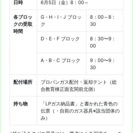
日時
6月5日（金）8：00～
各ブロッ
G・H・I・J ブロッ
8：00～8：
クの受取
ク
30
時間
D・E・F ブロック
8：30〜9：
00
A・B・C ブロック
9：00〜9：
30
配付場所
プロパンガス配付・返却テント（総
合教育棟正面玄関前北側）
持ち物
「LPガス納品書」と書かれた青色の
伝票（・自前のガス器具※該当団体の
み）