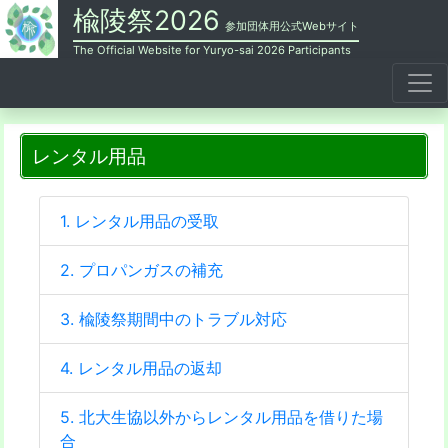
楡陵祭2026
参加団体用公式Webサイト
The Official Website for Yuryo-sai 2026 Participants
レンタル用品
1. レンタル用品の受取
2. プロパンガスの補充
3. 楡陵祭期間中のトラブル対応
4. レンタル用品の返却
5. 北大生協以外からレンタル用品を借りた場
合